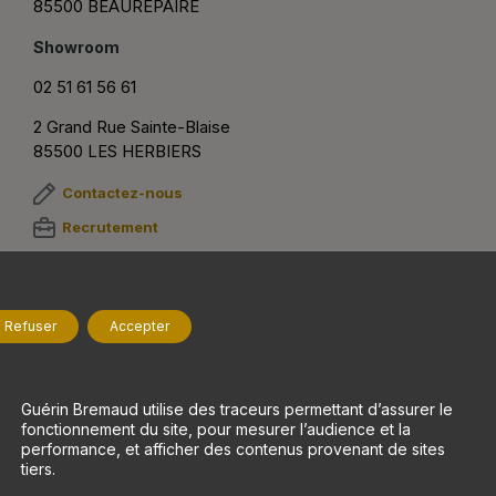
85500 BEAUREPAIRE
Showroom
02 51 61 56 61
2 Grand Rue Sainte-Blaise
85500 LES HERBIERS
Contactez-nous
Recrutement
Suivez-nous
Refuser
Accepter
Nos savoir-faire
À propos
Maisons bois
Qui sommes-nous ?
Guérin Bremaud utilise des traceurs permettant d’assurer le
fonctionnement du site, pour mesurer l’audience et la
Rénovation
Réalisations
performance, et afficher des contenus provenant de sites
tiers.
Agencement intérieur
Blog