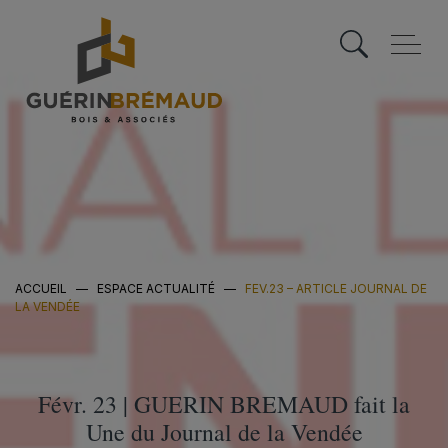
Skip
to
content
ACCUEIL
—
ESPACE ACTUALITÉ
—
FEV.23 – ARTICLE JOURNAL DE
LA VENDÉE
Févr. 23 | GUERIN BREMAUD fait la
Une du Journal de la Vendée