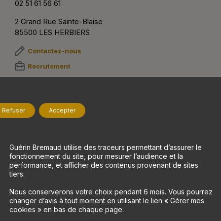
02 51 61 56 61
2 Grand Rue Sainte-Blaise
85500 LES HERBIERS
Contactez-nous
Recrutement
Suivez-nous
Refuser
Accepter
Nos savoir-faire
À propos
Maisons bois
Qui sommes-nous ?
Guérin Bremaud utilise des traceurs permettant d’assurer le
fonctionnement du site, pour mesurer l’audience et la
Rénovation
Réalisations
performance, et afficher des contenus provenant de sites
tiers.
Agencement intérieur
Blog
Aménagements extérieurs
FAQ
Nous conserverons votre choix pendant 6 mois. Vous pourrez
changer d’avis à tout moment en utilisant le lien « Gérer mes
cookies » en bas de chaque page.