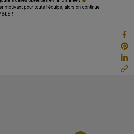
oute à celles obtenues en fin d’année !
r motivant pour toute l’équipe, alors on continue
MBLE !