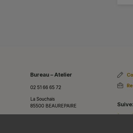
Bureau – Atelier
Co
Re
02 51 66 65 72
La Souchais
Suive
85500 BEAUREPAIRE
Showroom
02 51 61 56 61