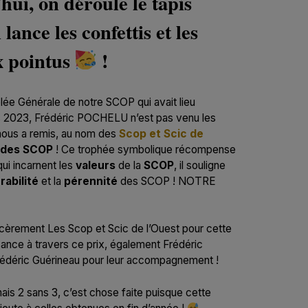
ui, on déroule le tapis
lance les confettis et les
 pointus
!
lée Générale de notre SCOP qui avait lieu
s 2023, Frédéric POCHELU n’est pas venu les
 nous a remis, au nom des
Scop et Scic de
 des SCOP
! Ce trophée symbolique récompense
qui incarnent les
valeurs
de la
SCOP
, il souligne
rabilité
et la
pérennité
des SCOP ! NOTRE
cèrement Les Scop et Scic de l’Ouest pour cette
sance à travers ce prix, également Frédéric
déric Guérineau pour leur accompagnement !
amais 2 sans 3, c’est chose faite puisque cette