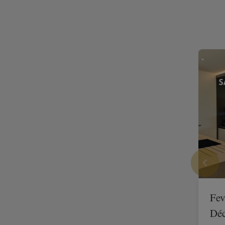
Fev
Déc