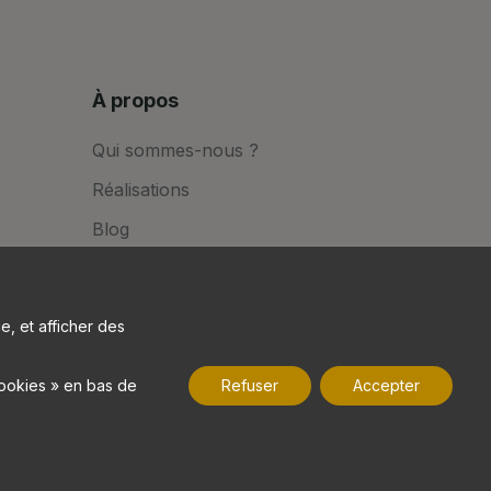
À propos
Qui sommes-nous ?
Réalisations
Blog
FAQ
e, et afficher des
cookies » en bas de
Refuser
Accepter
es
—
B17 Agence de communication Nantes