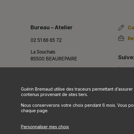
Bureau – Atelier
Co
Re
02 51 66 65 72
La Souchais
Suive
85500 BEAUREPAIRE
Showroom
02 51 61 56 61
Guérin Bremaud utilise des traceurs permettant d’assurer 
contenus provenant de sites tiers.
2 Grand Rue Sainte-Blaise
85500 LES HERBIERS
Nous conserverons votre choix pendant 6 mois. Vous pour
chaque page.
Personnaliser mes choix
© 2026 Guerin Bremaud
—
Mentions légale