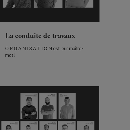
La conduite de travaux
O R G A N I S A T I O N est leur maître-
mot !