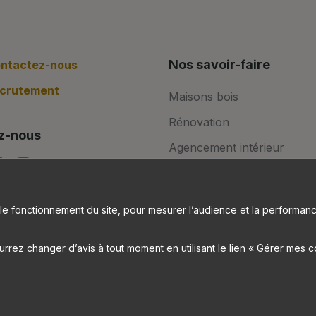
Nos savoir-faire
ntactez-nous
crutement
Maisons bois
Rénovation
z-nous
Agencement intérieur
Aménagements extérieurs
le fonctionnement du site, pour mesurer l’audience et la performanc
rez changer d’avis à tout moment en utilisant le lien « Gérer mes 
s
—
Gestion des données personnelles
—
Gérer mes cooki