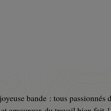
joyeuse bande : tous passionnés 
et amoureux du travail bien fait !