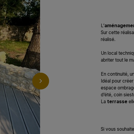
L’
aménagemen
Sur cette réalisa
réalisé.
Un local techni
abriter tout le 
En continuité, u
Idéal pour crée
espace ombragé e
d’été, coin sies
La
terrasse
ell
Si vous souhait