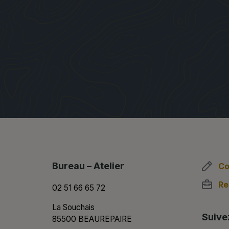
Bureau – Atelier
Co
Re
02 51 66 65 72
La Souchais
Suive
85500 BEAUREPAIRE