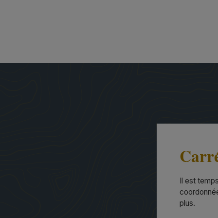
Carré
Il est temp
coordonnées
plus.