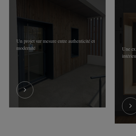
Un projet sur mesure entre authenticité et
modernité
Une ex
intérie