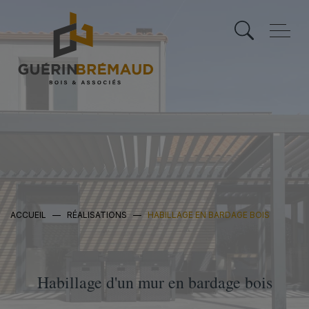
Skip
to
content
ACCUEIL
—
RÉALISATIONS
—
HABILLAGE EN BARDAGE BOIS
Habillage d'un mur en bardage bois