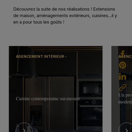
Découvrez la suite de nos réalisations ! Extensions
de maison, aménagements extérieurs, cuisines…il y
en a pour tous les goûts !
AGENCEMENT INTÉRIEUR -
AGENC
Un proj
Cuisine contemporaine sur-mesure
modern