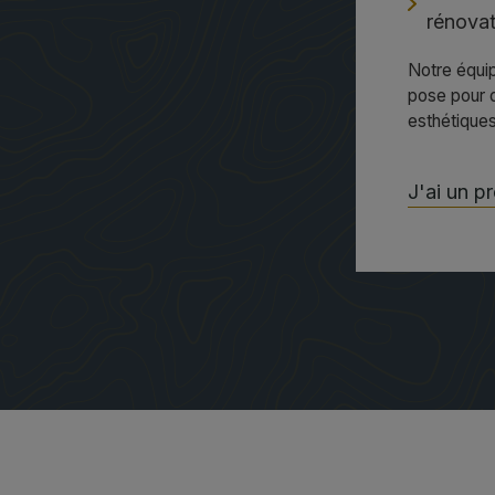
rénovat
Notre équi
pose pour d
esthétiques
J'ai un p