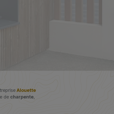
treprise
Alouette
se de
charpente
,