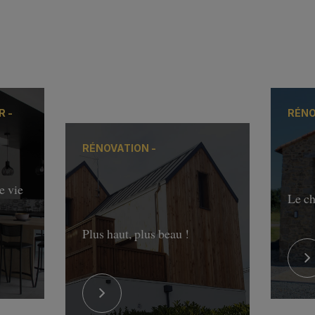
R -
RÉNO
RÉNOVATION -
e vie
Le ch
Plus haut, plus beau !